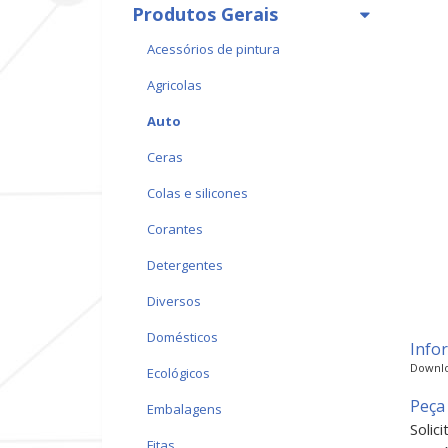
Produtos Gerais
acessórios de pintura
agricolas
auto
ceras
colas e silicones
corantes
detergentes
diversos
domésticos
Info
Downlo
ecológicos
Peça
embalagens
Solic
fitas