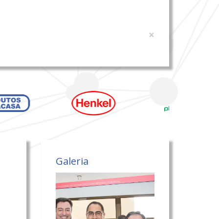
×
Galeria