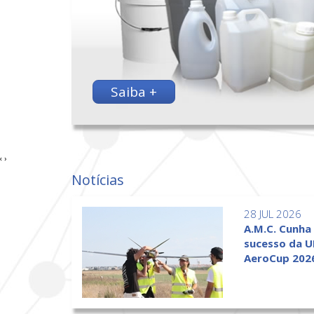
Saiba +
‹
›
Notícias
28 JUL 2026
A.M.C. Cunha
sucesso da U
AeroCup 202