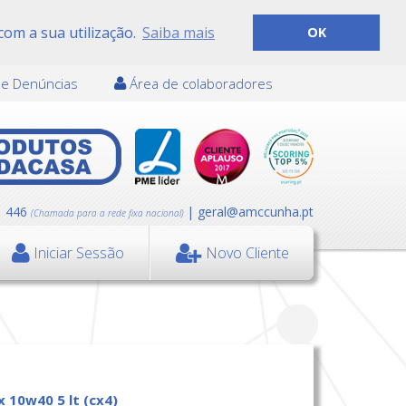
com a sua utilização.
Saiba mais
OK
de Denúncias
Área de colaboradores
1 446
| geral@amccunha.pt
(Chamada para a rede fixa nacional)
Iniciar Sessão
Novo Cliente
x 10w40 5 lt (cx4)