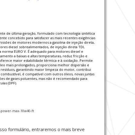
te de última geração, formulado com tecnologia sintética
mente concebido para satisfazer as mais recentes exigências
ssões de motores modernos a gasolina de injeção direta,
res diesel sobrealimentados, de injeção direta TDI,
 norma EURO V. É adequado para motores diesel e
amento a baixas e altas temperaturas, reduz fricção e
oferece maior estabilidade térmica e à oxidação. Permite
óleo mais prolongados, proporciona melhor dispersão e
esíduos, garantindo maior limpeza do motor, contribui
combustível, é compatível com outros óleos, novas juntas
ssões de gases poluentes, mas não é recomendado para
ulas (DPF).
l-power-max-10w40-ft
sso formulário, entraremos o mais breve