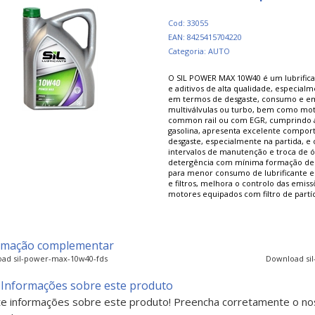
Cod: 33055
EAN: 8425415704220
Categoria: AUTO
O SIL POWER MAX 10W40 é um lubrifican
e aditivos de alta qualidade, especial
em termos de desgaste, consumo e emi
multiválvulas ou turbo, bem como moto
common rail ou com EGR, cumprindo a
gasolina, apresenta excelente comport
desgaste, especialmente na partida, e 
intervalos de manutenção e troca de 
detergência com mínima formação de r
para menor consumo de lubrificante e 
e filtros, melhora o controlo das emi
motores equipados com filtro de partíc
rmação complementar
ad sil-power-max-10w40-fds
Download si
 Informações sobre este produto
ite informações sobre este produto! Preencha corretamente o no