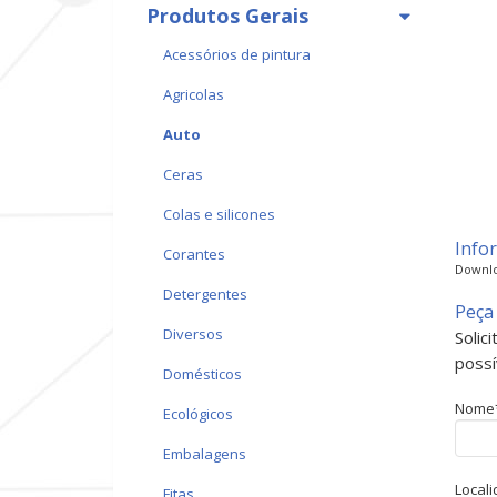
Produtos Gerais
acessórios de pintura
agricolas
auto
ceras
colas e silicones
Info
corantes
Downlo
detergentes
Peça
diversos
Solic
possí
domésticos
Nome
ecológicos
embalagens
Local
fitas