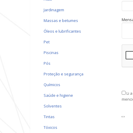
jardinagem
Mens
massas e betumes
óleos e lubrificantes
pet
piscinas
pós
proteção e segurança
químicos
Li 
saúde e higiene
menci
solventes
tintas
‹
›
tóxicos