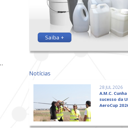
Saiba +
‹
›
Notícias
28 JUL 2026
A.M.C. Cunha
sucesso da U
AeroCup 202