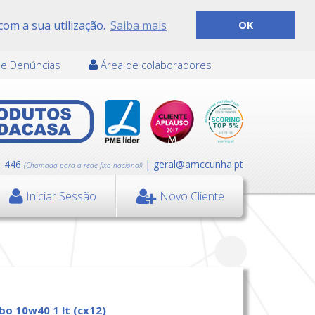
com a sua utilização.
Saiba mais
OK
de Denúncias
Área de colaboradores
1 446
| geral@amccunha.pt
(Chamada para a rede fixa nacional)
Iniciar Sessão
Novo Cliente
rbo 10w40 1 lt (cx12)