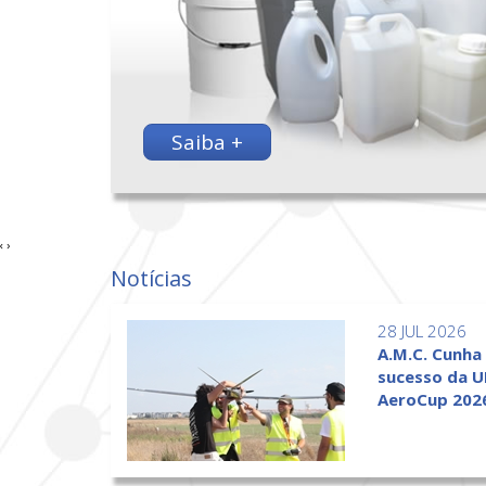
Saiba +
‹
›
Notícias
28 JUL 2026
A.M.C. Cunha
sucesso da U
AeroCup 202