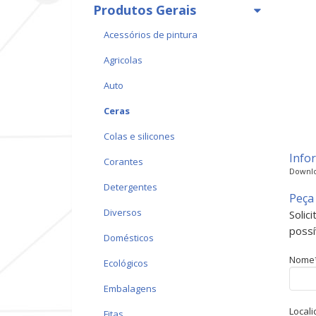
Produtos Gerais
acessórios de pintura
agricolas
auto
ceras
colas e silicones
Info
corantes
Downlo
detergentes
Peça
diversos
Solic
possí
domésticos
Nome
ecológicos
embalagens
Local
fitas