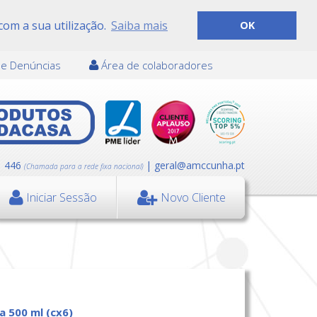
com a sua utilização.
Saiba mais
OK
de Denúncias
Área de colaboradores
1 446
| geral@amccunha.pt
(Chamada para a rede fixa nacional)
Iniciar Sessão
Novo Cliente
ma 500 ml (cx6)