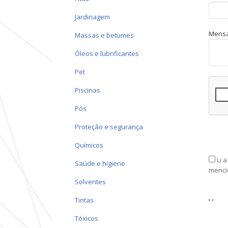
jardinagem
Mens
massas e betumes
óleos e lubrificantes
pet
piscinas
pós
proteção e segurança
químicos
Li 
saúde e higiene
menci
solventes
tintas
‹
›
tóxicos