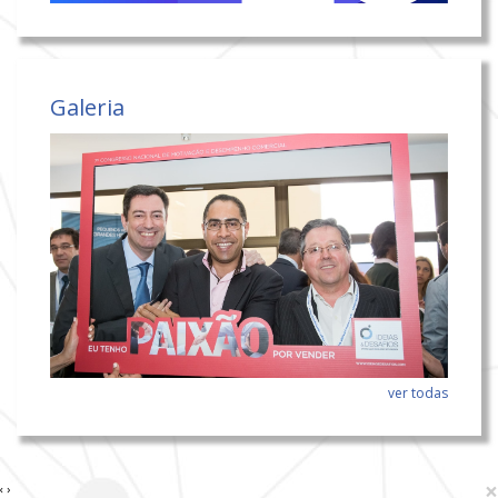
Galeria
ver todas
×
‹
›