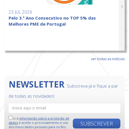
23 JUL 2026
Pelo 3.º Ano Consecutivo no TOP 5% das
Melhores PME de Portugal
ver todas as notícias
NEWSLETTER
Subscreva já e fique a par
de todas as novidades!
Li a
informação sobre a proteção de
SUBSCREVER
dados
e aceito o processamento e uso
dos meus dados pessoais para os fins