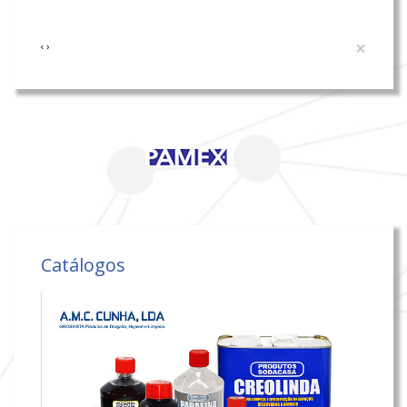
×
‹
›
Catálogos