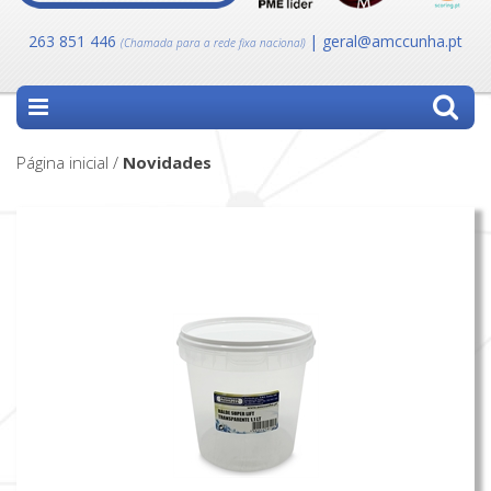
263 851 446
| geral@amccunha.pt
(Chamada para a rede fixa nacional)
Página inicial /
Novidades