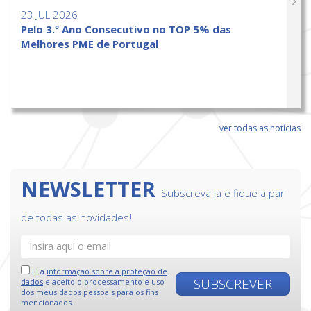
23 JUL 2026
Pelo 3.º Ano Consecutivo no TOP 5% das
Melhores PME de Portugal
ver todas as notícias
NEWSLETTER
Subscreva já e fique a par
de todas as novidades!
Li a
informação sobre a proteção de
SUBSCREVER
dados
e aceito o processamento e uso
dos meus dados pessoais para os fins
mencionados.