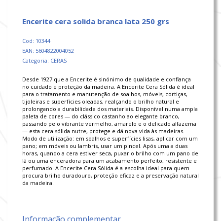
encerite cera solida branca lata 250 grs
Cod: 10344
EAN: 5604822004052
Categoria: CERAS
Desde 1927 que a Encerite é sinónimo de qualidade e confiança
no cuidado e proteção da madeira. A Encerite Cera Sólida é ideal
para o tratamento e manutenção de soalhos, móveis, cortiças,
tijoleiras e superfícies oleadas, realçando o brilho natural e
prolongando a durabilidade dos materiais. Disponível numa ampla
paleta de cores — do clássico castanho ao elegante branco,
passando pelo vibrante vermelho, amarelo e o delicado alfazema
— esta cera sólida nutre, protege e dá nova vida às madeiras.
Modo de utilização: em soalhos e superfícies lisas, aplicar com um
pano; em móveis ou lambris, usar um pincel. Após uma a duas
horas, quando a cera estiver seca, puxar o brilho com um pano de
lã ou uma enceradora para um acabamento perfeito, resistente e
perfumado. A Encerite Cera Sólida é a escolha ideal para quem
procura brilho duradouro, proteção eficaz e a preservação natural
da madeira.
Informação complementar