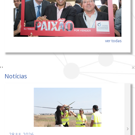
ver todas
×
‹
›
Notícias
28 JUL 2026