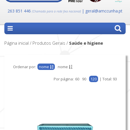
263 851 446
| geral@amccunha.pt
(Chamada para a rede fixa nacional)
Página inicial / Produtos Gerais /
saúde e higiene
Ordenar por:
nome
nome
Por página:
60
90
120
| Total: 93