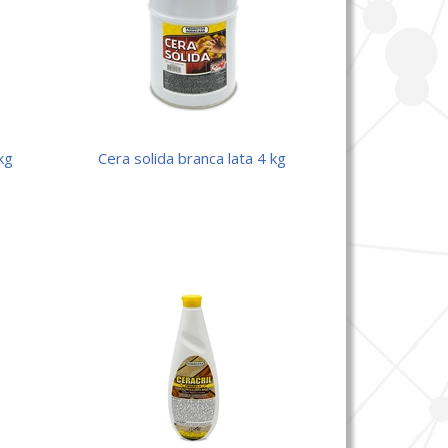
 kg
cera solida branca lata 4 kg