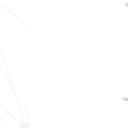
ceramar encarnada gfa 
c