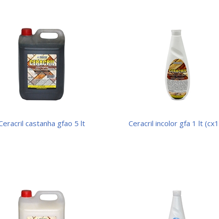
ceracril castanha gfao 5 lt
ceracril incolor gfa 1 lt (cx