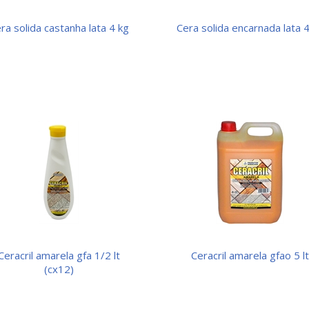
era solida castanha lata 4 kg
cera solida encarnada lata 
amarela gfa 1/2 lt
ceracril amarela gfao 5 l
(cx12)