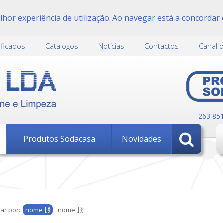
or experiência de utilização. Ao navegar está a concordar 
ificados
Catálogos
Notícias
Contactos
Canal 
263 85
Produtos Sodacasa
Novidades
ar por:
nome
nome