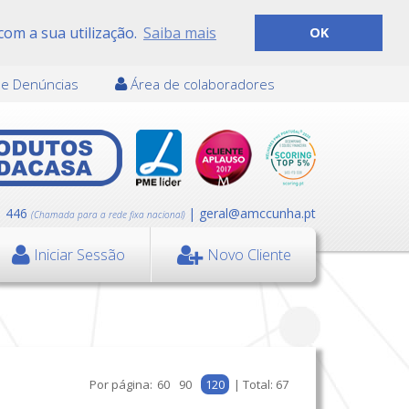
com a sua utilização.
Saiba mais
OK
de Denúncias
Área de colaboradores
1 446
| geral@amccunha.pt
(Chamada para a rede fixa nacional)
Iniciar Sessão
Novo Cliente
Por página:
60
90
120
| Total: 67