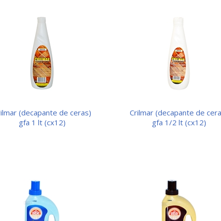
crilmar (decapante de ceras)
gfa 1 lt (cx12)
gfa 1/2 lt (cx12)