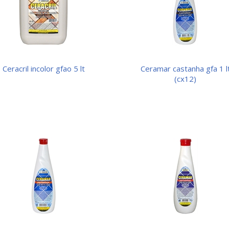
ceracril incolor gfao 5 lt
ceramar castanha gfa 1 lt
(cx12)