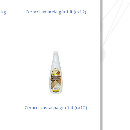
4 kg
ceracril amarela gfa 1 lt (cx12)
t
ceracril castanha gfa 1 lt (cx12)