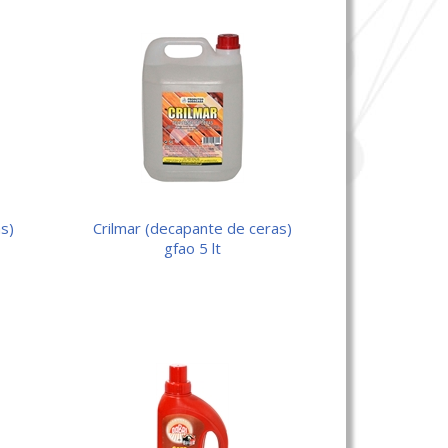
crilmar (decapante de ceras)
gfao 5 lt