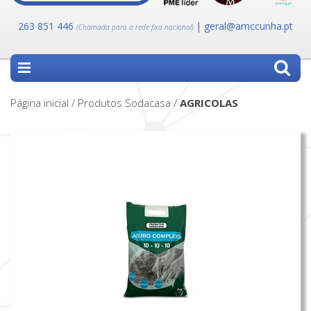
263 851 446
| geral@amccunha.pt
(Chamada para a rede fixa nacional)
Página inicial / Produtos Sodacasa /
AGRICOLAS