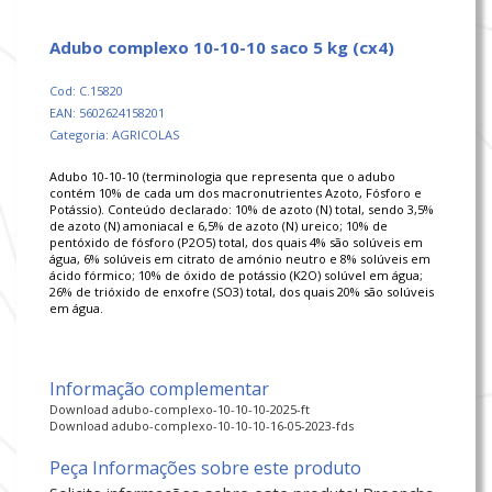
adubo complexo 10-10-10 saco 5 kg (cx4)
Cod: C.15820
EAN: 5602624158201
Categoria: AGRICOLAS
Adubo 10-10-10 (terminologia que representa que o adubo
contém 10% de cada um dos macronutrientes Azoto, Fósforo e
Potássio). Conteúdo declarado: 10% de azoto (N) total, sendo 3,5%
de azoto (N) amoniacal e 6,5% de azoto (N) ureico; 10% de
pentóxido de fósforo (P2O5) total, dos quais 4% são solúveis em
água, 6% solúveis em citrato de amónio neutro e 8% solúveis em
ácido fórmico; 10% de óxido de potássio (K2O) solúvel em água;
26% de trióxido de enxofre (SO3) total, dos quais 20% são solúveis
em água.
Informação complementar
Download adubo-complexo-10-10-10-2025-ft
Download adubo-complexo-10-10-10-16-05-2023-fds
Peça Informações sobre este produto